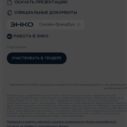
СКАЧАТЬ ПРЕЗЕНТАЦИЮ
ОФИЦИАЛЬНЫЕ ДОКУМЕНТЫ
Онлайн-брендбук
РАБОТА В ЭНКО
Партнерам
УЧАСТВОВАТЬ В ТЕНДЕРЕ
* деятельность Meta признана экстремистской организацией и её деятельнос
запрещена в Р
Информация, представленная на сайте, носит исключительно информационный
характер, предложение ограничено и не является офертой или публичной офертой в
соответствии со ст. 435, п. 2 ст. 437 Гражданского Кодекса Российской Федерации.
Представленные цены, планировки, площади, а также варианты визуализации квартир,
дома, прилегающего к нему благоустройства и района в целом не обладают признакам
абсолютной идентичности проектной и рабочей документации на строительство объекта
схеме планировочной организации земельного участка. Часть информации размещенн
на сайте, возможно, устарела, и уже не является актуальной и требует уточнения в
отделе продаж или оказывающего Вам услуги риелтора.
Положение о порядке хранения и защиты персональных данных пользователей
Согласие на обработку персональных данных