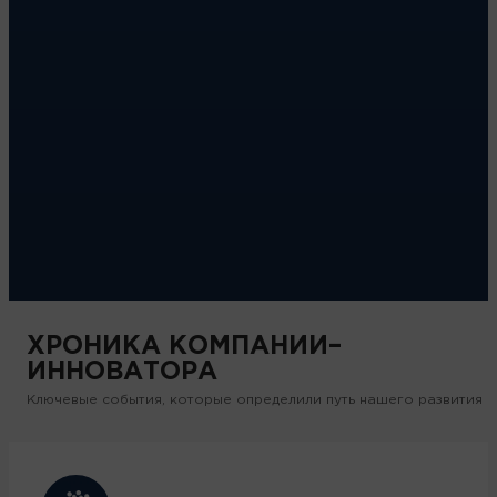
застройщиков РФ по потребительским качествам ЖК
ТОП-20
(ЕРЗ*)
строительной сферы за лучший жилой комплекс в
ОСКАР
России – клубный дом Вертикаль**
NPS (индекс потребительской лояльности), согласно
87%
исследованию 2023 г.
* ЕДИНЫЙ РЕСУРС ЗАСТРОЙЩИКОВ
** ПО ВЕРСИИ МЕЖДУНАРОДНОЙ ОРГАНИЗАЦИИ FIABCI В 2017
ХРОНИКА КОМПАНИИ–
ИННОВАТОРА
Ключевые события, которые определили путь нашего развития