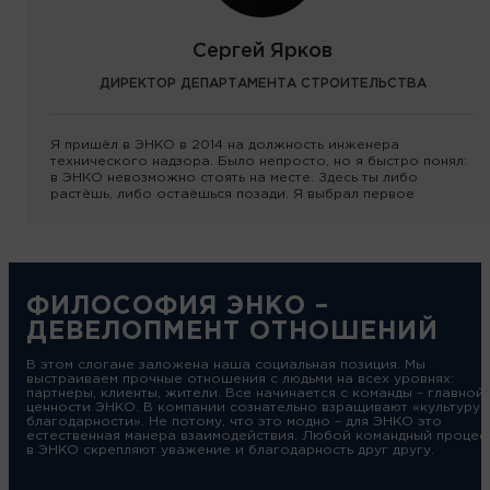
Сергей Ярков
ДИРЕКТОР ДЕПАРТАМЕНТА СТРОИТЕЛЬСТВА
Я пришёл в ЭНКО в 2014 на должность инженера
технического надзора. Было непросто, но я быстро понял:
в ЭНКО невозможно стоять на месте. Здесь ты либо
растёшь, либо остаёшься позади. Я выбрал первое
ФИЛОСОФИЯ ЭНКО –
ДЕВЕЛОПМЕНТ ОТНОШЕНИЙ
В этом слогане заложена наша социальная позиция. Мы
выстраиваем прочные отношения с людьми на всех уровнях:
партнеры, клиенты, жители. Все начинается с команды – главной
ценности ЭНКО. В компании сознательно взращивают «культуру
благодарности». Не потому, что это модно – для ЭНКО это
естественная манера взаимодействия. Любой командный процес
в ЭНКО скрепляют уважение и благодарность друг другу.