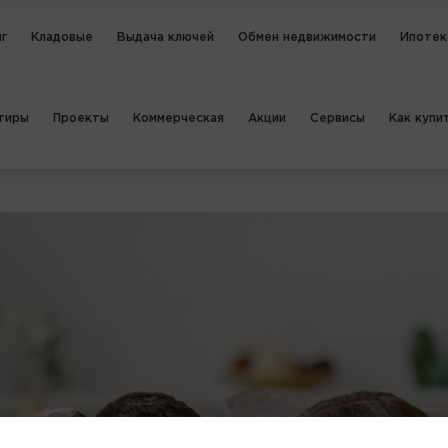
г
Кладовые
Выдача ключей
Обмен недвижимости
Ипотек
тиры
Проекты
Коммерческая
Акции
Сервисы
Как купи