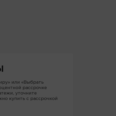
Ы
тиру» или «Выбрать
роцентной рассрочке
атежи, уточните
жно купить с рассрочкой