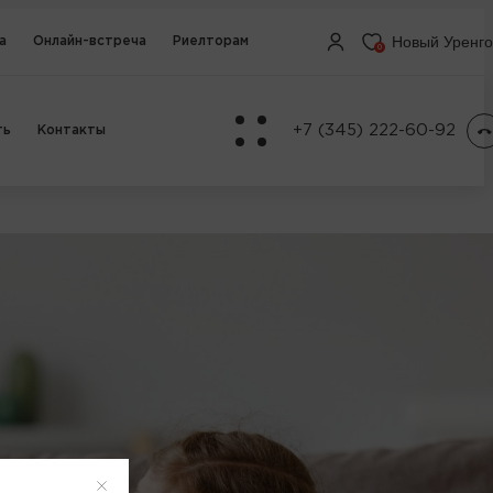
Новый Уренг
а
Онлайн-встреча
Риелторам
0
+7 (345) 222-60-92
ть
Контакты